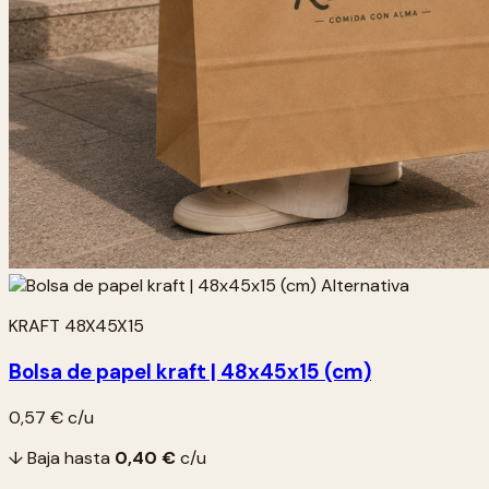
KRAFT 48X45X15
Bolsa de papel kraft | 48x45x15 (cm)
0,57 €
c/u
↓ Baja hasta
0,40 €
c/u