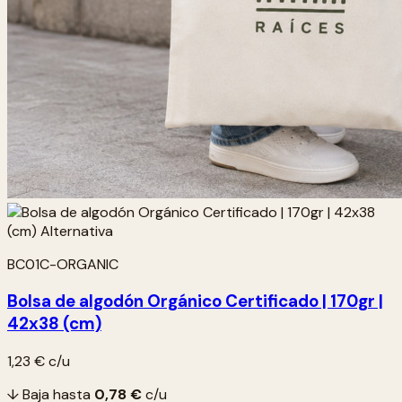
BC01C-ORGANIC
Bolsa de algodón Orgánico Certificado | 170gr |
42x38 (cm)
1,23 €
c/u
↓ Baja hasta
0,78 €
c/u