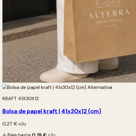
KRAFT 41X30X12
Bolsa de papel kraft | 41x30x12 (cm)
0,27 €
c/u
↓ Baja hasta
0,19 €
c/u