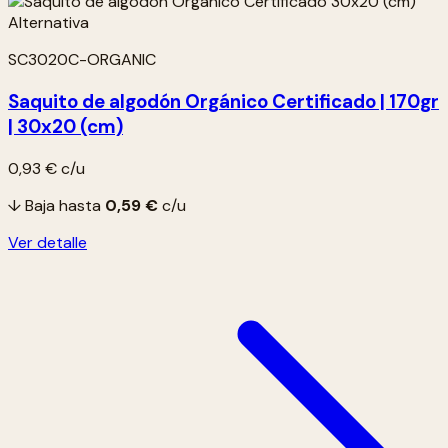
SC3020C-ORGANIC
Saquito de algodón Orgánico Certificado | 170gr
| 30x20 (cm)
0,93 €
c/u
↓ Baja hasta
0,59 €
c/u
Ver detalle