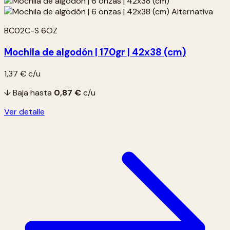
BC02C-S 6OZ
Mochila de algodón | 170gr | 42x38 (cm)
1,37 €
c/u
↓ Baja hasta
0,87 €
c/u
Ver detalle