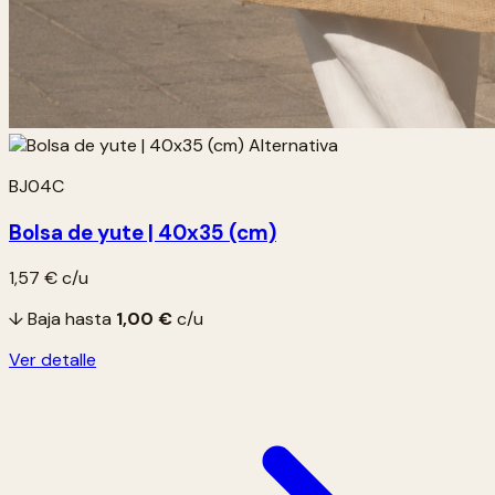
BJ04C
Bolsa de yute | 40x35 (cm)
1,57 €
c/u
↓ Baja hasta
1,00 €
c/u
Ver detalle