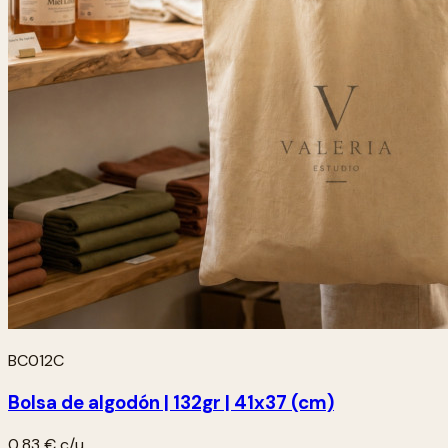
BC012C
Bolsa de algodón | 132gr | 41x37 (cm)
0,83 €
c/u