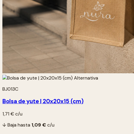
BJ013C
Bolsa de yute | 20x20x15 (cm)
1,71 €
c/u
↓ Baja hasta
1,09 €
c/u