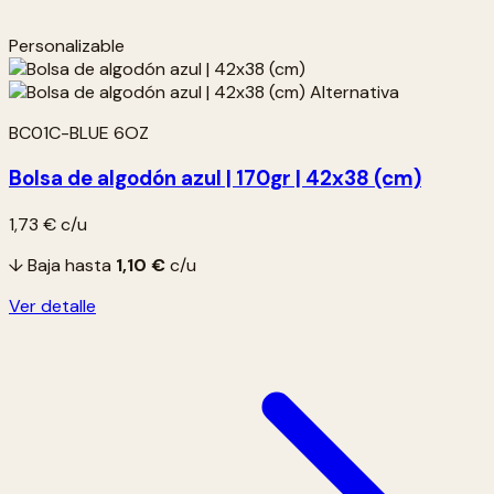
Personalizable
BC01C-BLUE 6OZ
Bolsa de algodón azul | 170gr | 42x38 (cm)
1,73 €
c/u
↓ Baja hasta
1,10 €
c/u
Ver detalle