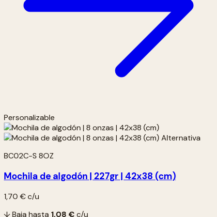
Personalizable
BC02C-S 8OZ
Mochila de algodón | 227gr | 42x38 (cm)
1,70 €
c/u
↓ Baja hasta
1,08 €
c/u