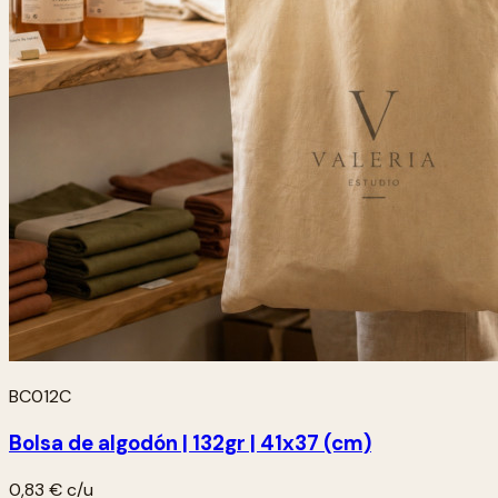
BC012C
Bolsa de algodón | 132gr | 41x37 (cm)
0,83 €
c/u