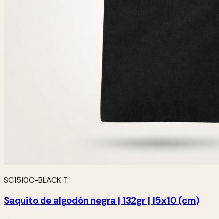
SC1510C-BLACK T
Saquito de algodón negra | 132gr | 15x10 (cm)