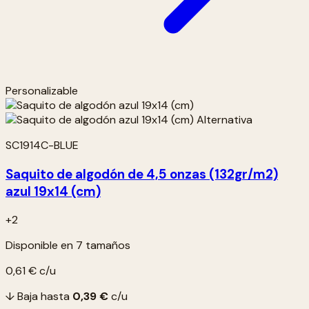
Personalizable
SC1914C-BLUE
Saquito de algodón de 4,5 onzas (132gr/m2)
azul 19x14 (cm)
+2
Disponible en 7 tamaños
0,61 €
c/u
↓ Baja hasta
0,39 €
c/u