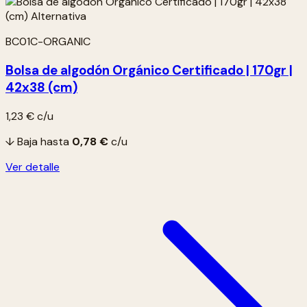
BC01C-ORGANIC
Bolsa de algodón Orgánico Certificado | 170gr |
42x38 (cm)
1,23 €
c/u
↓ Baja hasta
0,78 €
c/u
Ver detalle