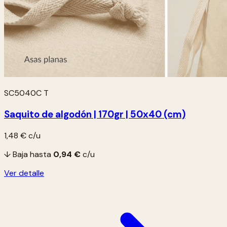
SC5040C T
Saquito de algodón | 170gr | 50x40 (cm)
1,48 €
c/u
↓ Baja hasta
0,94 €
c/u
Ver detalle