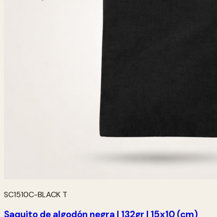
SC1510C-BLACK T
Saquito de algodón negra | 132gr | 15x10 (cm)